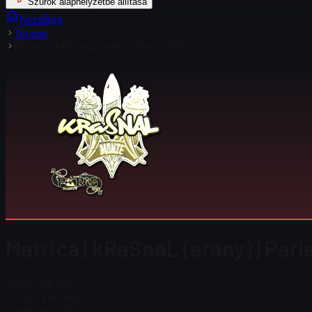
Szűrők alaphelyzetbe állítása
Kezdőlap
Tételek
Matrica | kRaSnaL (arany) | Paris 2023
Matrica | kRaSnaL (arany) | Par
Steam ár
$ 1,22
Összes készleten
47
Steam ár
$ 1,22