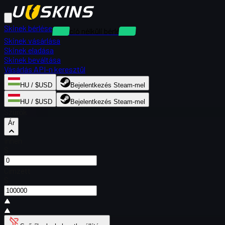
Skinek bérlése
Kaució nélküli bérlések
Skinek vásárlása
Skinek eladása
Skinek beváltása
Vásárlás API-n keresztül
HU / $USD
Bejelentkezés Steam-mel
HU / $USD
Bejelentkezés Steam-mel
Szűrők
Ár
Innen
$
Címzett
$