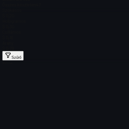
Összes készleten
47
Szokásos
$ 0,20
Hologramos
$ 0,30
Csillámos
$ 0,16
Arany
$ 0,79
Szűrő
Price