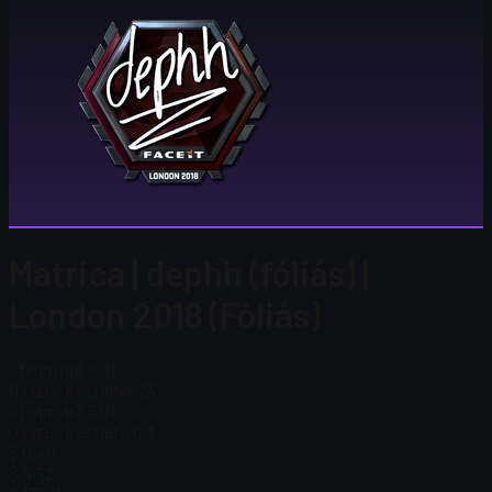
Matrica | dephh (fóliás) |
London 2018 (Fóliás)
Steam ár
$ 5,01
Összes készleten
23
Steam ár
$ 5,01
Összes készleten
23
$ 0,46
$ 4,52