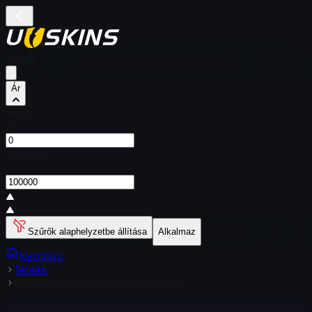
Szűrők
Ár
Innen
$
Címzett
$
Szűrők alaphelyzetbe állítása
Alkalmaz
Kezdőlap
Tételek
Matrica | dephh (fóliás) | London 2018