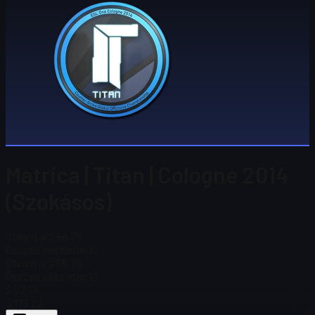
Matrica | Titan | Cologne 2014
(Szokásos)
Steam ár
$ 66,78
Összes készleten
10
Steam ár
$ 66,78
Összes készleten
10
$ 57,74
$ 173,22