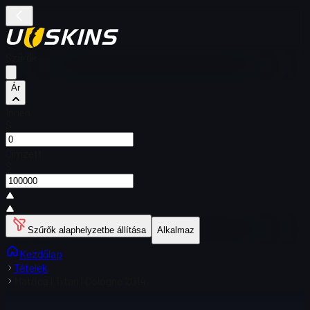
Szűrők
Ár
Innen
$
Címzett
$
Szűrők alaphelyzetbe állítása
Alkalmaz
Kezdőlap
Tételek
Matrica | Titan | Cologne 2014