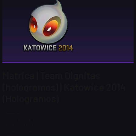
Matrica | Team Dignitas
(hologramos) | Katowice 2014
(Hologramos)
Steam ár
$ 0.00
Összes készleten
0
Steam ár
$ 0.00
Összes készleten
0