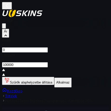
Szűrők
Ár
Innen
$
Címzett
$
Szűrők alaphelyzetbe állítása
Alkalmaz
Kezdőlap
Tételek
Matrica | Team Dignitas (hologramos) | Katowice 2014