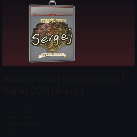
Matricatartó | sergej (arany) |
Berlin 2019 (Arany)
Steam ár
$ 0.00
Összes készleten
0
Steam ár
$ 0.00
Összes készleten
0
$ 13,04
$ 0.00