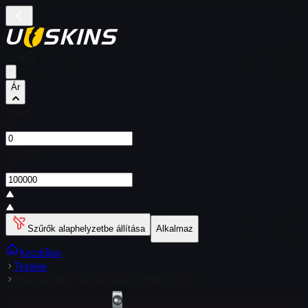
Szűrők
Ár
Innen
$
Címzett
$
Szűrők alaphelyzetbe állítása
Alkalmaz
Kezdőlap
Tételek
Matricatartó | sergej (arany) | Berlin 2019