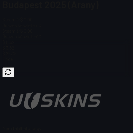
Budapest 2025 (Arany)
Steam ár
$ 0.00
Összes készleten
10
Steam ár
$ 0.00
Összes készleten
10
$ 0,52
$ 3,82
$ 25,08
Price
Nem található tárgy