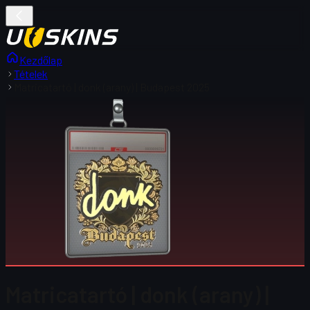
Kezdőlap
Tételek
Matricatartó | donk (arany) | Budapest 2025
Matricatartó | donk (arany) |