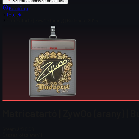
Szűrők alaphelyzetbe állítása
Kezdőlap
Tételek
Matricatartó | ZywOo (arany) | Budapest 2025
Matricatartó | ZywOo (arany) | 
Steam ár
$ 0.00
Összes készleten
11