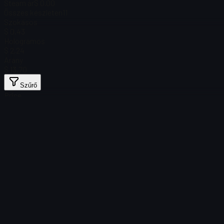
Steam ár
$ 0.00
Összes készleten
11
Szokásos
$ 0,43
Hologramos
$ 2,24
Arany
$ 13,70
Szűrő
Price
Nem található tárgy