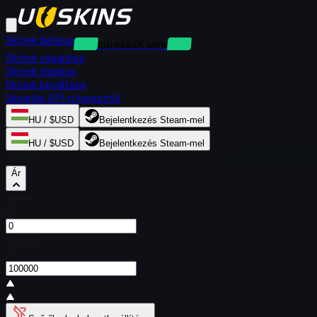
Skinek bérlése
Kaució nélküli bérlések
Skinek vásárlása
Skinek eladása
Skinek beváltása
Vásárlás API-n keresztül
HU / $USD
Bejelentkezés Steam-mel
HU / $USD
Bejelentkezés Steam-mel
Szűrők
Ár
Innen
$
Címzett
$