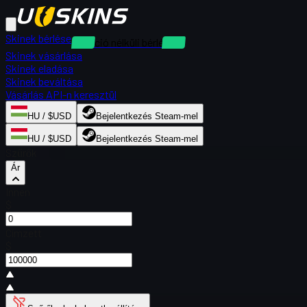
Skinek bérlése
Kaució nélküli bérlések
Skinek vásárlása
Skinek eladása
Skinek beváltása
Vásárlás API-n keresztül
HU / $USD
Bejelentkezés Steam-mel
HU / $USD
Bejelentkezés Steam-mel
Szűrők
Ár
Innen
$
Címzett
$