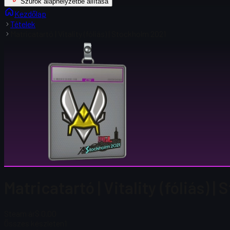
Szűrők alaphelyzetbe állítása
Kezdőlap
Tételek
Matricatartó | Vitality (fóliás) | Stockholm 2021
Matricatartó | Vitality (fóliás) 
Steam ár
$ 0.00
Összes készleten
1