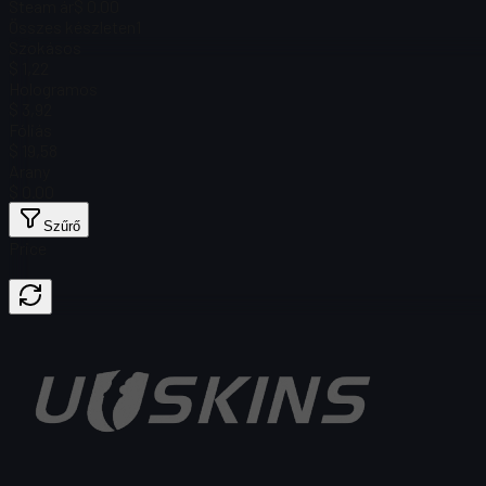
Steam ár
$ 0.00
Összes készleten
1
Szokásos
$ 1,22
Hologramos
$ 3,92
Fóliás
$ 19,58
Arany
$ 0.00
Szűrő
Price