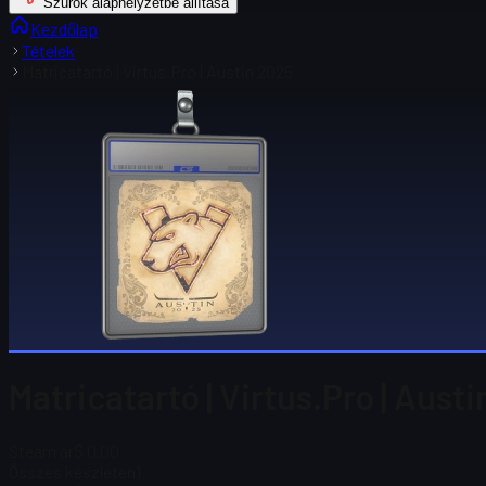
Szűrők alaphelyzetbe állítása
Kezdőlap
Tételek
Matricatartó | Virtus.Pro | Austin 2025
Matricatartó | Virtus.Pro | Aust
Steam ár
$ 0.00
Összes készleten
1