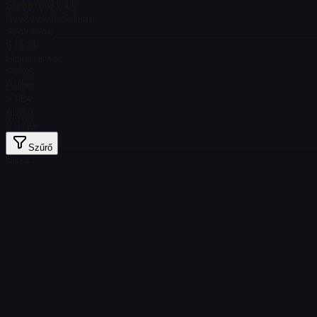
Steam ár
$ 0.00
Összes készleten
1
Szokásos
$ 13,21
Hologramos
$ 8,36
Fóliás
$ 1,54
Arany
$ 0.00
Szűrő
Price