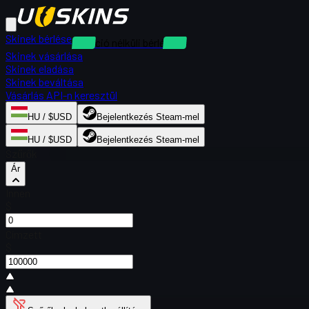
Skinek bérlése
Kaució nélküli bérlések
Skinek vásárlása
Skinek eladása
Skinek beváltása
Vásárlás API-n keresztül
HU / $USD
Bejelentkezés Steam-mel
HU / $USD
Bejelentkezés Steam-mel
Szűrők
Ár
Innen
$
Címzett
$