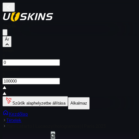
Szűrők
Ár
Innen
$
Címzett
$
Szűrők alaphelyzetbe állítása
Alkalmaz
Kezdőlap
Tételek
Matricatartó | Lucaozy (hologramos) | Paris 2023