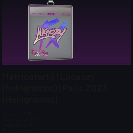
Matricatartó | Lucaozy
(hologramos) | Paris 2023
(Hologramos)
Steam ár
$ 0.00
Összes készleten
2
Steam ár
$ 0.00
Összes készleten
2