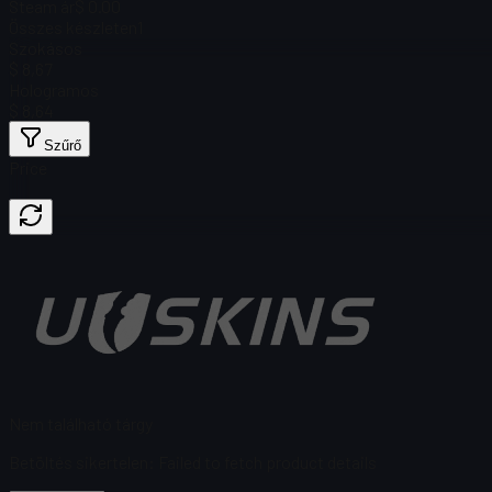
Steam ár
$ 0.00
Összes készleten
1
Szokásos
$ 8,67
Hologramos
$ 8,64
Szűrő
Price
Nem található tárgy
Betöltés sikertelen
:
Failed to fetch product details