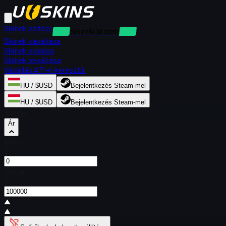
Skinek bérlése
Kaució nélküli bérlések
Skinek vásárlása
Skinek eladása
Skinek beváltása
Vásárlás API-n keresztül
HU / $USD
Bejelentkezés Steam-mel
HU / $USD
Bejelentkezés Steam-mel
Szűrők
Ár
Innen
$
Címzett
$