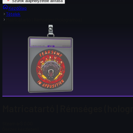
Szűrők alaphelyzetbe állítása
Kezdőlap
Tételek
Matricatartó | Rémséges (hologramos)
Matricatartó | Rémséges (holo
Steam ár
$ 0.00
Összes készleten
1