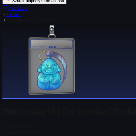
Szűrők alaphelyzetbe állítása
Kezdőlap
Tételek
Matricatartó | Csí-bomba
Matricatartó | Csí-bomba (Szok
Steam ár
$ 0.00
Összes készleten
2