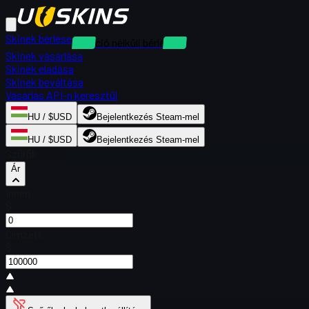
Skinek bérlése
Kaució nélküli bérlések
Skinek vásárlása
Skinek eladása
Skinek beváltása
Vásárlás API-n keresztül
HU / $USD
Bejelentkezés Steam-mel
HU / $USD
Bejelentkezés Steam-mel
Szűrők
Ár
Innen
$
Címzett
$