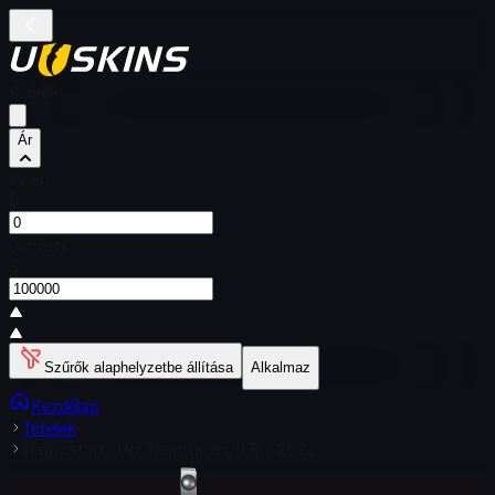
Szűrők
Ár
Innen
$
Címzett
$
Szűrők alaphelyzetbe állítása
Alkalmaz
Kezdőlap
Tételek
Matricatartó | 9z Team (arany) | Rio 2022