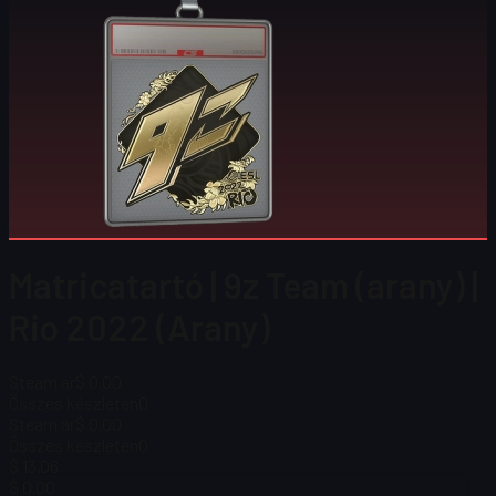
Matricatartó | 9z Team (arany) |
Rio 2022 (Arany)
Steam ár
$ 0.00
Összes készleten
0
Steam ár
$ 0.00
Összes készleten
0
$ 13,06
$ 0.00