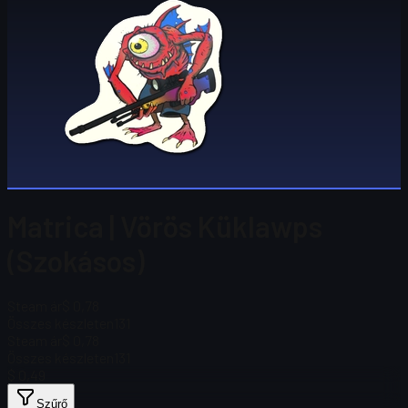
Matrica | Vörös Küklawps
(Szokásos)
Steam ár
$ 0,78
Összes készleten
131
Steam ár
$ 0,78
Összes készleten
131
$ 0,49
Szűrő