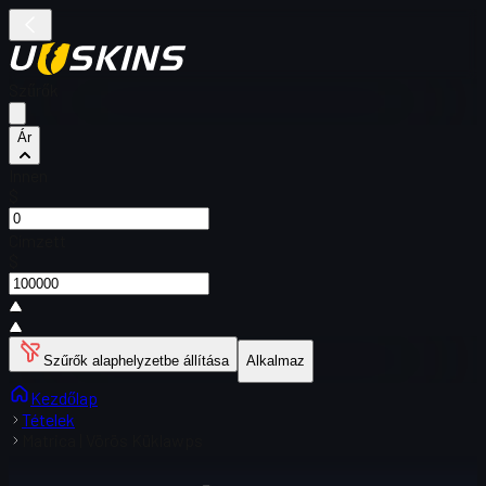
Szűrők
Ár
Innen
$
Címzett
$
Szűrők alaphelyzetbe állítása
Alkalmaz
Kezdőlap
Tételek
Matrica | Vörös Küklawps