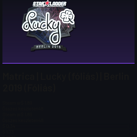
Matrica | Lucky (fóliás) | Berlin
2019 (Fóliás)
Steam ár
$ 1,89
Összes készleten
48
Steam ár
$ 1,89
Összes készleten
48
$ 0,34
$ 1,73