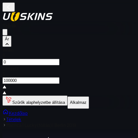
Szűrők
Ár
Innen
$
Címzett
$
Szűrők alaphelyzetbe állítása
Alkalmaz
Kezdőlap
Tételek
Matrica | Lucky (fóliás) | Berlin 2019