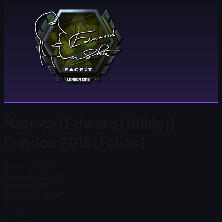
Matrica | Edward (fóliás) |
London 2018 (Fóliás)
Steam ár
$ 8,27
Összes készleten
7
Steam ár
$ 8,27
Összes készleten
7
$ 0,77
$ 7,85