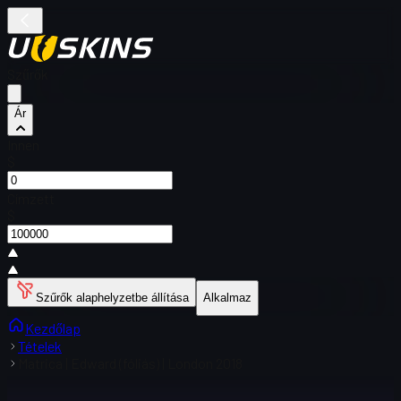
Szűrők
Ár
Innen
$
Címzett
$
Szűrők alaphelyzetbe állítása
Alkalmaz
Kezdőlap
Tételek
Matrica | Edward (fóliás) | London 2018