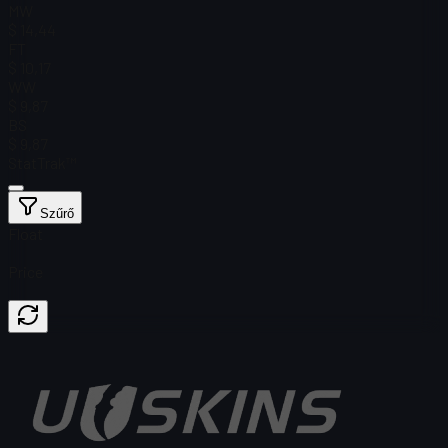
MW
$ 14,44
FT
$ 10,17
WW
$ 9,87
BS
$ 9,87
StatTrak™
Szűrő
Float
Price