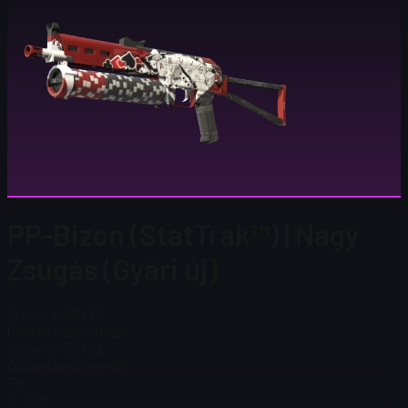
PP-Bizon (StatTrak™) | Nagy
Zsugás (Gyári új)
Steam ár
$ 51,82
Összes készleten
29
Steam ár
$ 51,82
Összes készleten
29
FN
$ 37,68