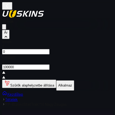
Szűrők
Ár
Innen
$
Címzett
$
Szűrők alaphelyzetbe állítása
Alkalmaz
Kezdőlap
Tételek
PP-Bizon (StatTrak™) | Nagy Zsugás