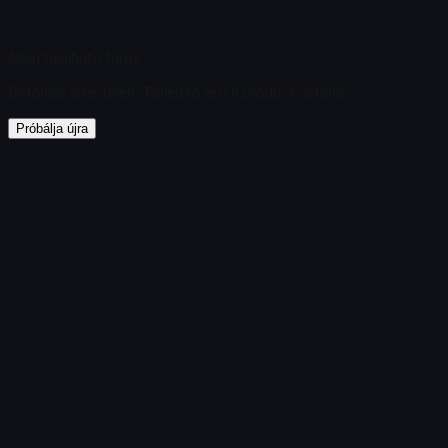
Nem található tárgy
Betöltés sikertelen
:
Failed to fetch product details
Próbálja újra