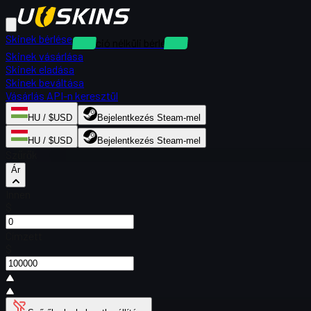
Skinek bérlése
Kaució nélküli bérlések
Skinek vásárlása
Skinek eladása
Skinek beváltása
Vásárlás API-n keresztül
HU / $USD
Bejelentkezés Steam-mel
HU / $USD
Bejelentkezés Steam-mel
Szűrők
Ár
Innen
$
Címzett
$