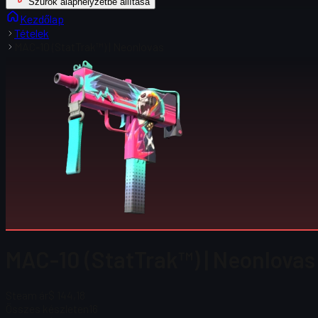
Szűrők alaphelyzetbe állítása
Kezdőlap
Tételek
MAC-10 (StatTrak™) | Neonlovas
MAC-10 (StatTrak™) | Neonlovas
Steam ár
$ 144,18
Összes készleten
16