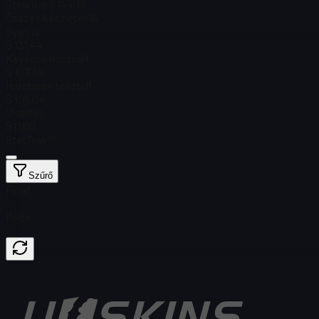
Steam ár
$ 144,18
Összes készleten
16
Gyári új
$ 131,44
Kevéssé használt
$ 107,89
Harctéren tesztelt
$ 108,04
Viseltes
$ 0.00
StatTrak™
Szűrő
Float
Price