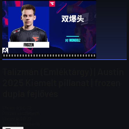
Talizmán (Emléktárgy) | Austin
2025 Kiemelt pillanat | frozen
dupla fejlövés
Steam ár
$ 0,72
Összes készleten
16
Steam ár
$ 0,72
Összes készleten
16