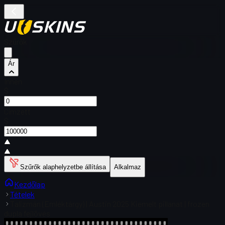
Szűrők
Ár
Innen
$
Címzett
$
Szűrők alaphelyzetbe állítása
Alkalmaz
Kezdőlap
Tételek
Talizmán (Emléktárgy) | Austin 2025 Kiemelt pillanat | frozen
dupla fejlövés