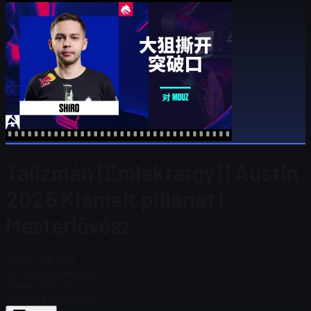
Talizmán (Emléktárgy) | Austin
2025 Kiemelt pillanat |
Mesterlövész
Steam ár
$ 0,67
Összes készleten
21
Steam ár
$ 0,67
Összes készleten
21