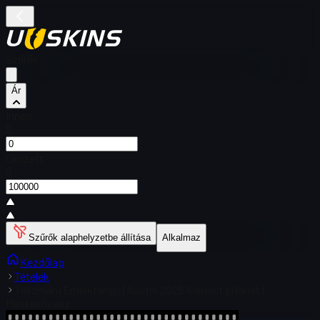
Szűrők
Ár
Innen
$
Címzett
$
Szűrők alaphelyzetbe állítása
Alkalmaz
Kezdőlap
Tételek
Talizmán (Emléktárgy) | Austin 2025 Kiemelt pillanat |
Mesterlövész