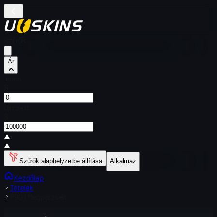
Szűrők
Ár
Innen
$
Címzett
$
Szűrők alaphelyzetbe állítása
Alkalmaz
Kezdőlap
Tételek
P90 | Megperzselt