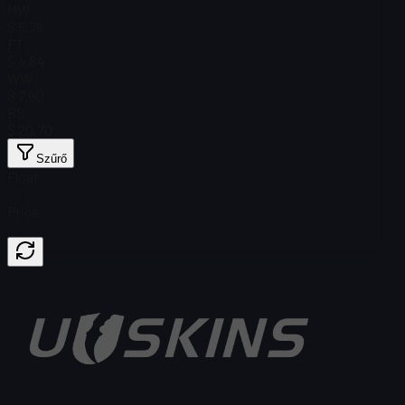
MW
$ 5,79
FT
$ 4,84
WW
$ 7,90
BS
$ 20,70
Szűrő
Float
Price