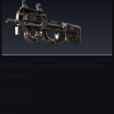
P90 | Megperzselt (Harctéren
tesztelt)
Steam ár
$ 2,88
Összes készleten
8
Steam ár
$ 2,88
Összes készleten
8
FN
$ 39,56