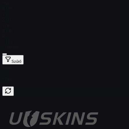
MW
$ 1,86
FT
$ 1,07
WW
$ 1,10
BS
$ 1,67
StatTrak™
Szűrő
Float
Price