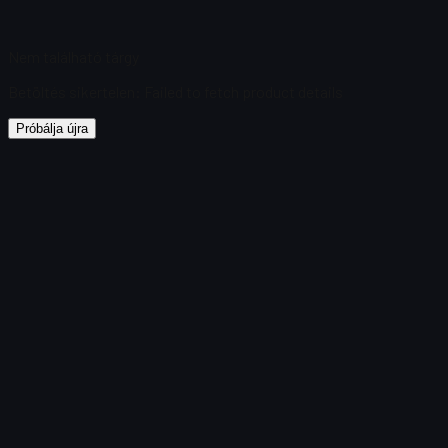
Nem található tárgy
Betöltés sikertelen
:
Failed to fetch product details
Próbálja újra