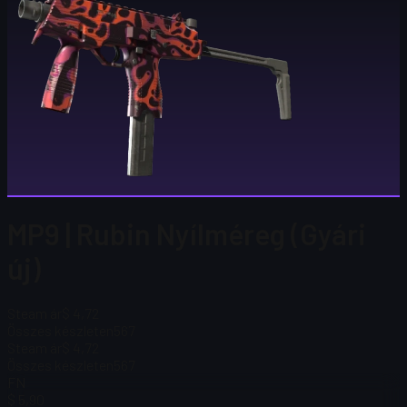
MP9 | Rubin Nyílméreg (Gyári
új)
Steam ár
$ 4,72
Összes készleten
567
Steam ár
$ 4,72
Összes készleten
567
FN
$ 5,90