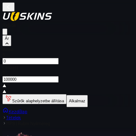
Szűrők
Ár
Innen
$
Címzett
$
Szűrők alaphelyzetbe állítása
Alkalmaz
Kezdőlap
Tételek
MP9 | Rubin Nyílméreg