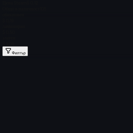
Цена Steam
$ 0,12
Общо в наличност
105
обикновен
$ 0,19
ламиниран
$ 0,50
златен
$ 9,09
Филтър
Price
Няма намерени артикули