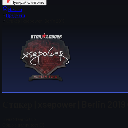
Нулирай филтрите
Начало
Предмети
Стикер | xsepower | Berlin 2019
Стикер | xsepower | Berlin 2019
Цена Steam
$ 0,12
Общо в наличност
105