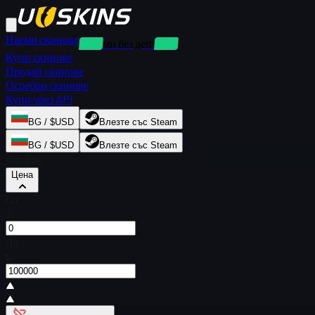
Наеми скинове
Наеми без депозит
Купи скинове
Продай скинове
Осребри скинове
Купи чрез API
BG / $USD
Влезте със Steam
BG / $USD
Влезте със Steam
Филтри
Цена
От
$
До
$