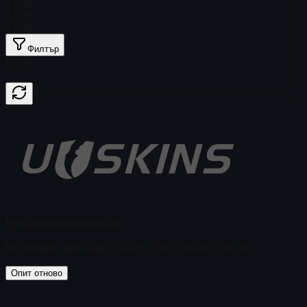
$ 0,75
$ 0,19
$ 2,71
Филтър
Price
Няма намерени артикули
Неуспешно зареждане
:
Failed to fetch product details
Опит отново