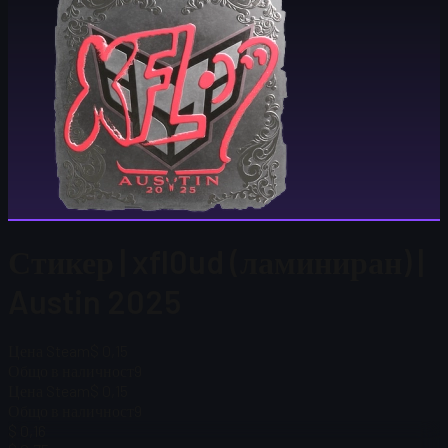
Стикер | xfl0ud (ламиниран) |
Austin 2025
Цена Steam
$ 0,15
Общо в наличност
9
Цена Steam
$ 0,15
Общо в наличност
9
$ 0,16