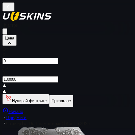
Филтри
Цена
От
$
До
$
Нулирай филтрите
Прилагане
Начало
Предмети
Стикер | xfl0ud (ламиниран) | Austin 2025