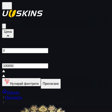
Филтри
Цена
От
$
До
$
Нулирай филтрите
Прилагане
Начало
Предмети
Стикер | xertioN (златен) | Budapest 2025