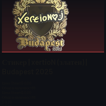
Стикер | xertioN (златен) |
Budapest 2025
Цена Steam
$ 0.00
Общо в наличност
88
Цена Steam
$ 0.00
Общо в наличност
88
$ 0,23