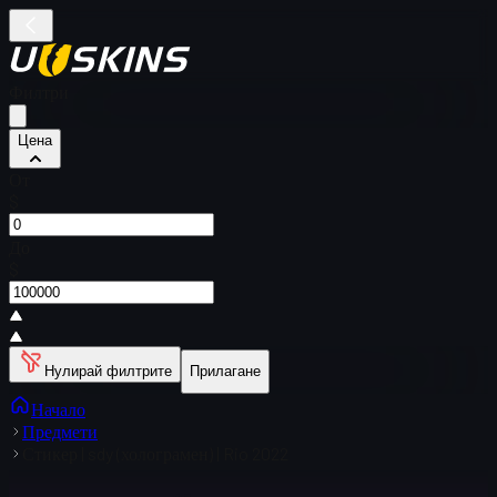
Филтри
Цена
От
$
До
$
Нулирай филтрите
Прилагане
Начало
Предмети
Стикер | sdy (холограмен) | Rio 2022