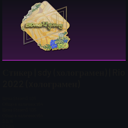
Стикер | sdy (холограмен) | Rio
2022 (xолограмен)
Цена Steam
$ 1,05
Общо в наличност
64
Цена Steam
$ 1,05
Общо в наличност
64
$ 0,16
$ 0,69