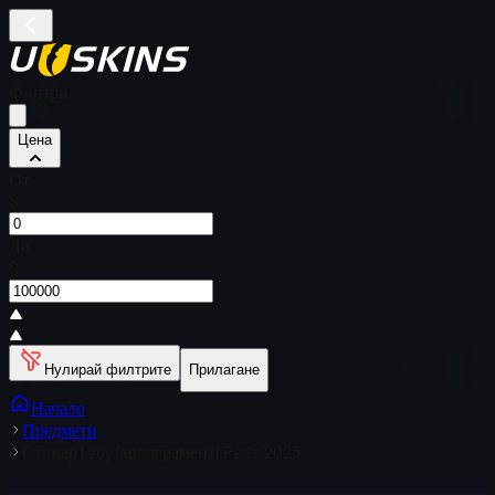
Филтри
Цена
От
$
До
$
Нулирай филтрите
Прилагане
Начало
Предмети
Стикер | sdy (холограмен) | Paris 2023