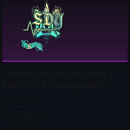
Стикер | sdy (холограмен) |
Paris 2023 (xолограмен)
Цена Steam
$ 1,26
Общо в наличност
69
Цена Steam
$ 1,26
Общо в наличност
69
$ 0,16
$ 0,67