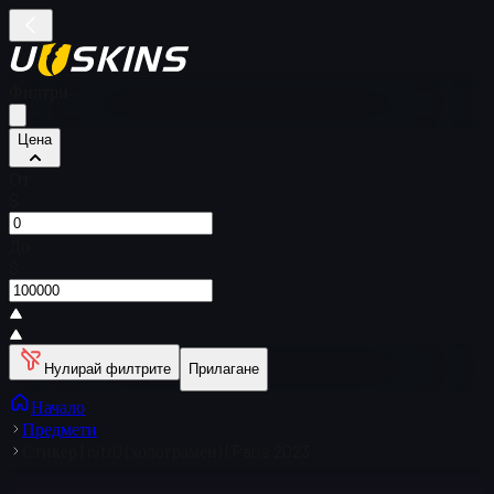
Филтри
Цена
От
$
До
$
Нулирай филтрите
Прилагане
Начало
Предмети
Стикер | nitr0 (холограмен) | Paris 2023