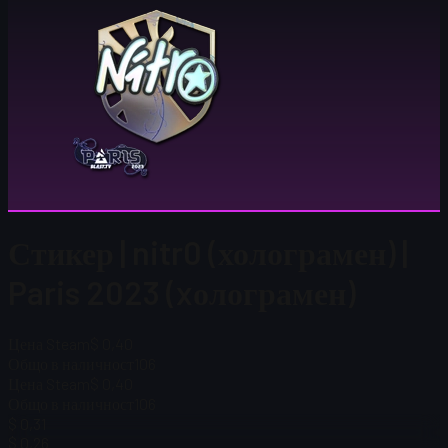
Стикер | nitr0 (холограмен) |
Paris 2023 (xолограмен)
Цена Steam
$ 0,40
Общо в наличност
106
Цена Steam
$ 0,40
Общо в наличност
106
$ 0,31
$ 0,26