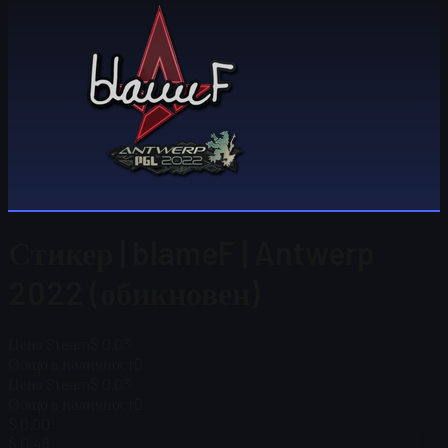
Стикер | blameF | Antwerp
2022 (обикновен)
Цена Steam
$ 0,03
Общо в наличност
0
Цена Steam
$ 0,03
Общо в наличност
0
$ 0.00
$ 0,46