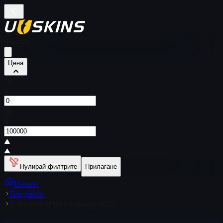
Филтри
Цена
От
$
До
$
Нулирай филтрите
Прилагане
Начало
Предмети
Стикер | blameF | Antwerp 2022