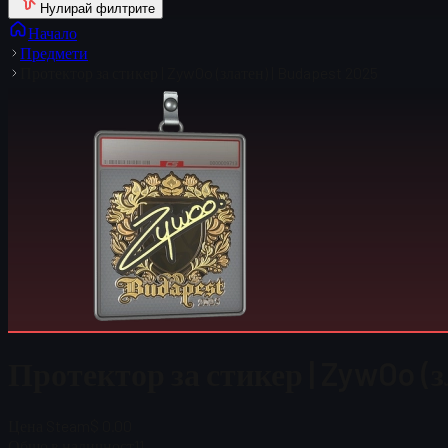
Нулирай филтрите
Начало
Предмети
Протектор за стикер | ZywOo (златен) | Budapest 2025
Протектор за стикер | ZywOo (з
Цена Steam
$ 0.00
Общо в наличност
11