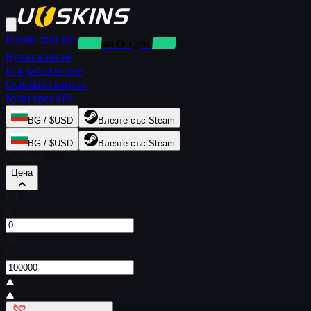
Наеми скинове
Наеми без депозит
Купи скинове
Продай скинове
Осребри скинове
Купи чрез API
BG / $USD
Влезте със Steam
BG / $USD
Влезте със Steam
Филтри
Цена
От
$
До
$