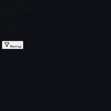
Цена Steam
$ 0.00
Общо в наличност
11
обикновен
$ 0,43
xолограмен
$ 2,25
златен
$ 13,68
Филтър
Price
Няма намерени артикули