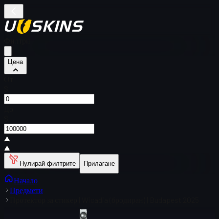
Филтри
Цена
От
$
До
$
Нулирай филтрите
Прилагане
Начало
Предмети
Протектор за стикер | Wicadia (бродиран) | Budapest 2025