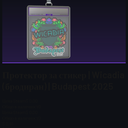
Протектор за стикер | Wicadia
(бродиран) | Budapest 2025
Цена Steam
$ 0.00
Общо в наличност
0
Цена Steam
$ 0.00
Общо в наличност
0
$ 0,91