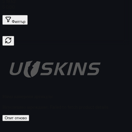
$ 19,52
$ 0.00
$ 0.00
Филтър
Price
Няма намерени артикули
Неуспешно зареждане
:
Failed to fetch product details
Опит отново