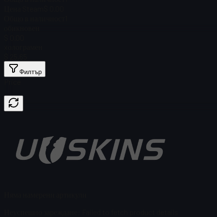
Цена Steam
$ 0.00
Общо в наличност
1
обикновен
$ 0.00
xолограмен
$ 25,65
Филтър
Price
Няма намерени артикули
Неуспешно зареждане
:
Failed to fetch product details