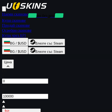
Наеми скинове
Наеми без депозит
Купи скинове
Продай скинове
Осребри скинове
Купи чрез API
BG / $USD
Влезте със Steam
BG / $USD
Влезте със Steam
Филтри
Цена
От
$
До
$