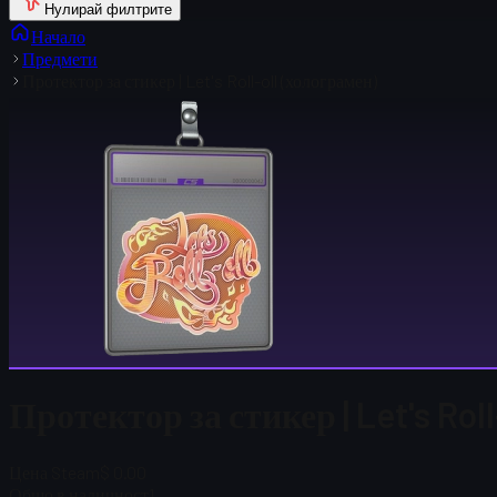
Нулирай филтрите
Начало
Предмети
Протектор за стикер | Let's Roll-oll (холограмен)
Протектор за стикер | Let's Rol
Цена Steam
$ 0.00
Общо в наличност
1