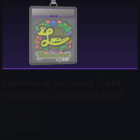
Протектор за стикер | Lake
(бродиран) | Budapest 2025
Цена Steam
$ 0.00
Общо в наличност
1
Цена Steam
$ 0.00
Общо в наличност
1
$ 1,21