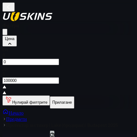
Филтри
Цена
От
$
До
$
Нулирай филтрите
Прилагане
Начало
Предмети
Протектор за стикер | Lake (бродиран) | Budapest 2025