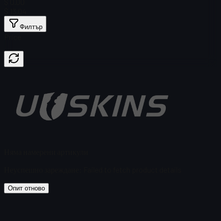
$ 0.00
$ 13,04
Филтър
Price
Няма намерени артикули
Неуспешно зареждане
:
Failed to fetch product details
Опит отново