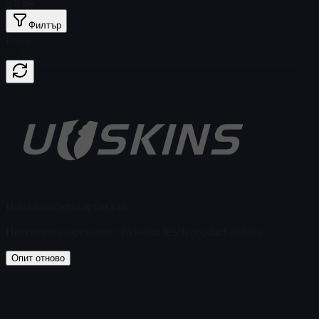
$ 8,64
Филтър
Price
Няма намерени артикули
Неуспешно зареждане
:
Failed to fetch product details
Опит отново