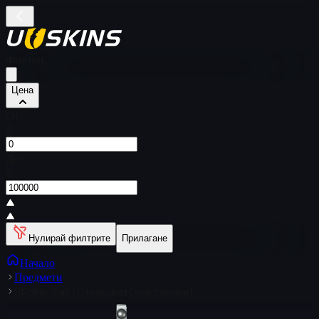
Филтри
Цена
От
$
До
$
Нулирай филтрите
Прилагане
Начало
Предмети
Sticker Slab | Страховит (холограмен)