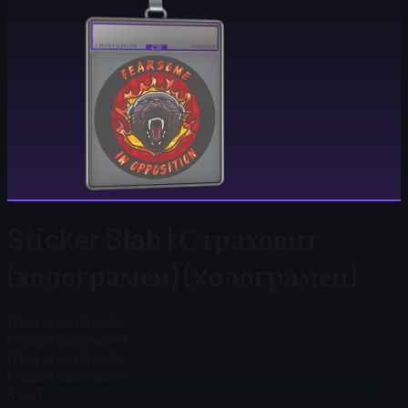
Sticker Slab | Страховит
(холограмен) (xолограмен)
Цена Steam
$ 0.00
Общо в наличност
1
Цена Steam
$ 0.00
Общо в наличност
1
$ 8,67