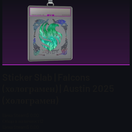
Sticker Slab | Falcons
(холограмен) | Austin 2025
(xолограмен)
Цена Steam
$ 0.00
Общо в наличност
12
Цена Steam
$ 0.00