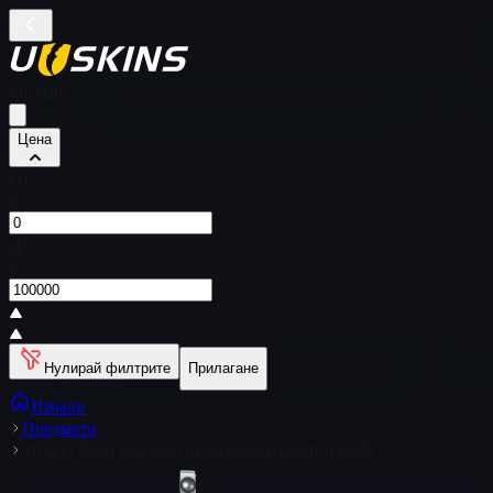
Филтри
Цена
От
$
До
$
Нулирай филтрите
Прилагане
Начало
Предмети
Sticker Slab | Falcons (холограмен) | Austin 2025