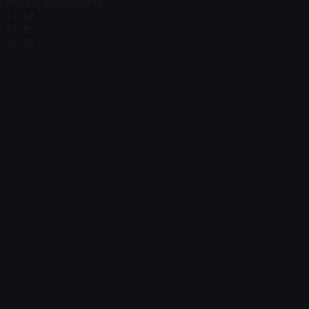
Общо в наличност
12
$ 0,48
$ 5,18
$ 0,94
$ 4,55
Филтър
Price
Няма намерени артикули
Неуспешно зареждане
:
Failed to fetch product details
Опит отново