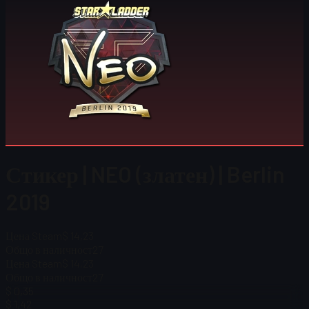
Стикер | NEO (златен) | Berlin
2019
Цена Steam
$ 14,23
Общо в наличност
27
Цена Steam
$ 14,23
Общо в наличност
27
$ 0,35
$ 1,42