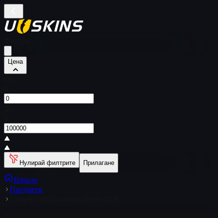
Филтри
Цена
От
$
До
$
Нулирай филтрите
Прилагане
Начало
Предмети
Стикер | NEO (златен) | Berlin 2019