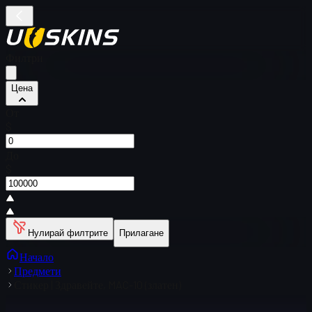
Филтри
Цена
От
$
До
$
Нулирай филтрите
Прилагане
Начало
Предмети
Стикер | Здравейте, MAC-10 (златен)