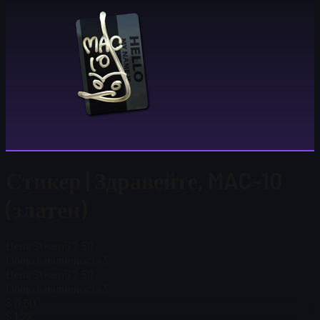
Стикер | Здравейте, MAC-10
(златен)
Цена Steam
$ 2,50
Общо в наличност
43
Цена Steam
$ 2,50
Общо в наличност
43
$ 0,50
$ 1,22