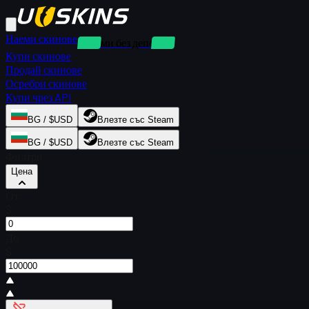
Наеми скинове
Наеми без депозит
Купи скинове
Продай скинове
Осребри скинове
Купи чрез API
BG / $USD
Влезте със Steam
BG / $USD
Влезте със Steam
Филтри
Цена
От
$
До
$