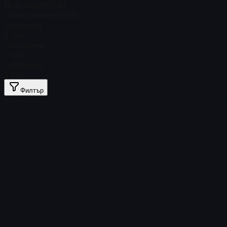
Цена Steam
$ 0,62
Общо в наличност
49
обикновен
$ 0,61
xолограмен
$ 0,62
ламиниран
$ 3,65
Филтър
Price
Няма намерени артикули