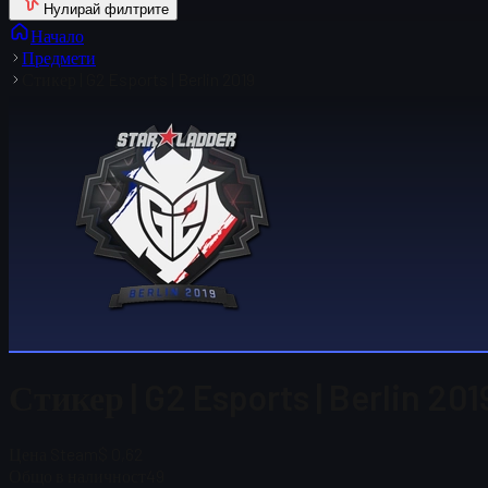
Нулирай филтрите
Начало
Предмети
Стикер | G2 Esports | Berlin 2019
Стикер | G2 Esports | Berlin 20
Цена Steam
$ 0,62
Общо в наличност
49