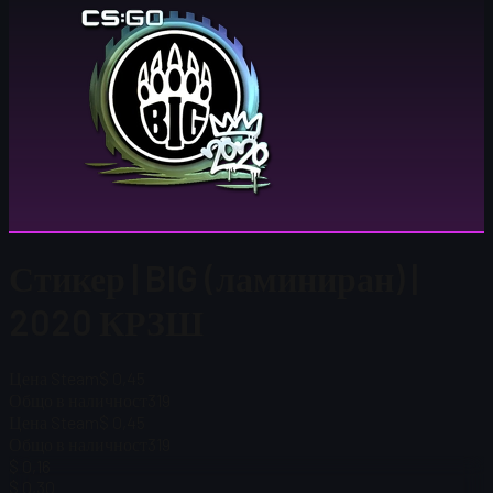
Стикер | BIG (ламиниран) |
2020 КРЗШ
Цена Steam
$ 0,45
Общо в наличност
319
Цена Steam
$ 0,45
Общо в наличност
319
$ 0,16
$ 0,30