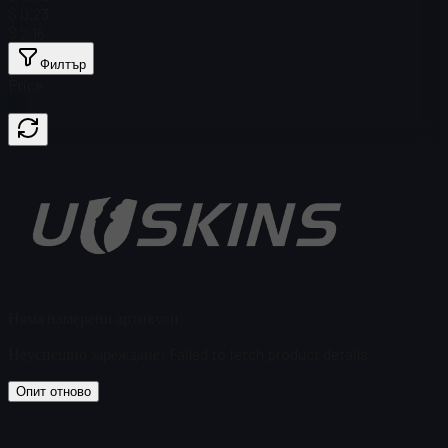
$ 0,23
$ 2,16
Филтър
Price
Няма намерени артикули
Неуспешно зареждане
:
Failed to fetch product details
Опит отново