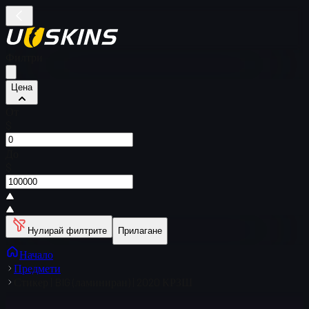
Филтри
Цена
От
$
До
$
Нулирай филтрите
Прилагане
Начало
Предмети
Стикер | BIG (ламиниран) | 2020 КРЗШ