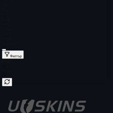
$ 6,79
MW
$ 2,97
FT
$ 1,51
WW
$ 0.00
BS
$ 1,06
StatTrak™
Филтър
Float
Price