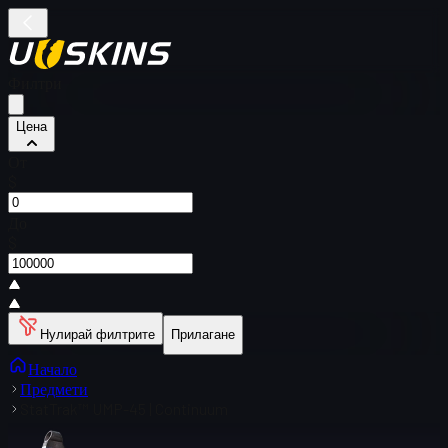
Филтри
Цена
От
$
До
$
Нулирай филтрите
Прилагане
Начало
Предмети
StatTrak™ UMP-45 | Continuum