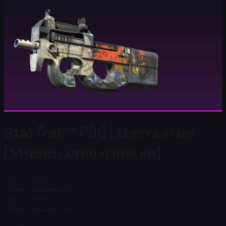
StatTrak™ P90 | Носталгия
(Минимално износен)
Цена Steam
$ 15,93
Общо в наличност
36
Цена Steam
$ 15,93
Общо в наличност
36
FN