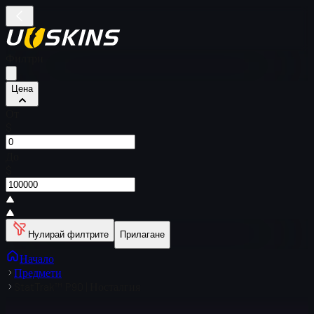
Филтри
Цена
От
$
До
$
Нулирай филтрите
Прилагане
Начало
Предмети
StatTrak™ P90 | Носталгия