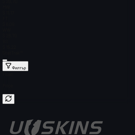
$ 20,70
MW
$ 11,17
FT
$ 6,09
WW
$ 28,70
BS
$ 15,22
StatTrak™
Филтър
Float
Price