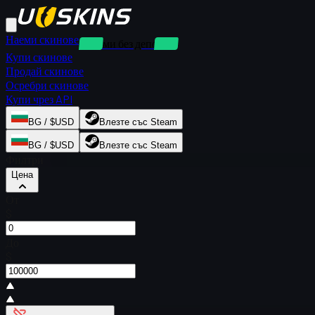
Наеми скинове
Наеми без депозит
Купи скинове
Продай скинове
Осребри скинове
Купи чрез API
BG / $USD
Влезте със Steam
BG / $USD
Влезте със Steam
Филтри
Цена
От
$
До
$