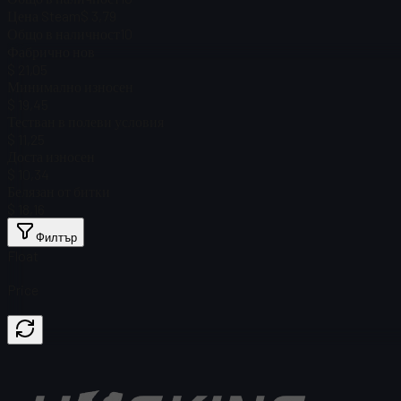
Цена Steam
$ 3,79
Общо в наличност
10
Фабрично нов
$ 21,05
Минимално износен
$ 19,45
Тестван в полеви условия
$ 11,25
Доста износен
$ 10,34
Белязан от битки
$ 18,16
Филтър
Float
Price