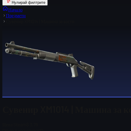
Нулирай филтрите
Начало
Предмети
Сувенир XM1014 | Машина за кости
Сувенир XM1014 | Машина за ко
Цена Steam
$ 3,79
Общо в наличност
10