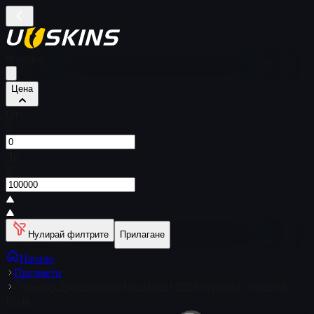
Филтри
Цена
От
$
До
$
Нулирай филтрите
Прилагане
Начало
Предмети
Сувенир Джунджурия | Budapest 2025 Highlight | frozen A
triple