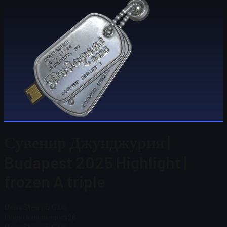
Сувенир Джунджурия |
Budapest 2025 Highlight |
frozen A triple
Цена Steam
$ 0.00
Общо в наличност
26
Цена Steam
$ 0.00