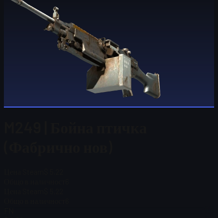
M249 | Бойна птичка
(Фабрично нов)
Цена Steam
$ 5,22
Общо в наличност
6
Цена Steam
$ 5,22
Общо в наличност
6
FN