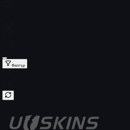
$ 6,08
MW
$ 4,36
FT
$ 0,52
WW
$ 1,37
BS
$ 0,79
StatTrak™
Филтър
Float
Price