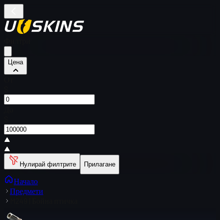
Филтри
Цена
От
$
До
$
Нулирай филтрите
Прилагане
Начало
Предмети
M249 | Бойна птичка