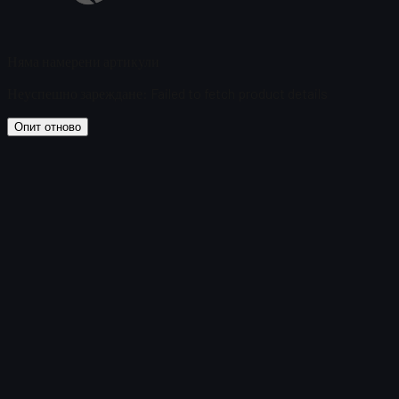
Няма намерени артикули
Неуспешно зареждане
:
Failed to fetch product details
Опит отново