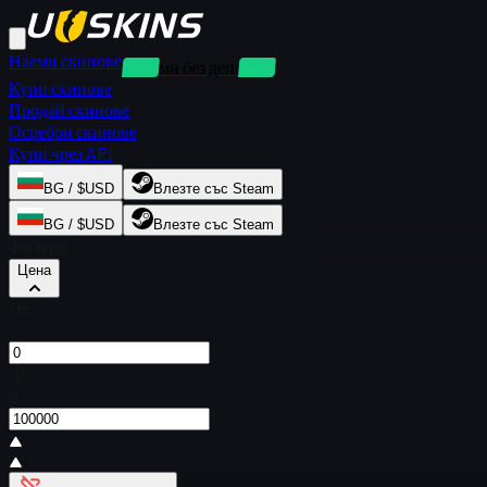
Наеми скинове
Наеми без депозит
Купи скинове
Продай скинове
Осребри скинове
Купи чрез API
BG / $USD
Влезте със Steam
BG / $USD
Влезте със Steam
Филтри
Цена
От
$
До
$