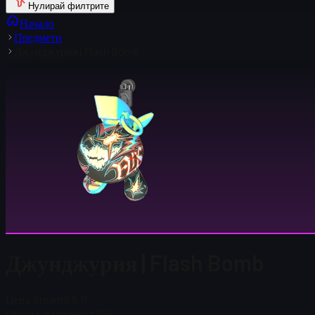
Нулирай филтрите
Начало
Предмети
Джунджурия | Flash Bomb
Джунджурия | Flash Bomb
Цена Steam
$ 8,11
Общо в наличност
294