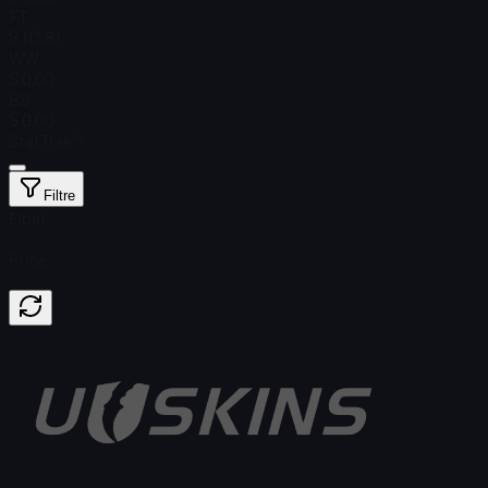
FT
$ 113,81
WW
$ 0.00
BS
$ 0.00
StatTrak™
Filtre
Float
Price