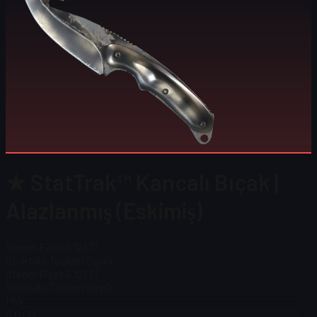
★ StatTrak™ Kancalı Bıçak |
Alazlanmış (Eskimiş)
Steam Fiyatı
$ 121,17
Stoktaki Toplam Sayı
0
Steam Fiyatı
$ 121,17
Stoktaki Toplam Sayı
0
MW
$ 0.00