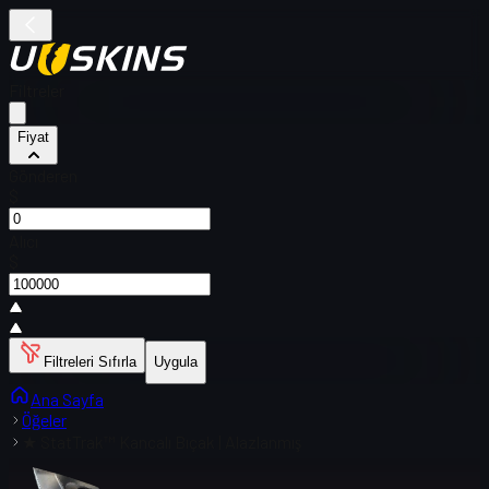
Filtreler
Fiyat
Gönderen
$
Alıcı
$
Filtreleri Sıfırla
Uygula
Ana Sayfa
Öğeler
★ StatTrak™ Kancalı Bıçak | Alazlanmış