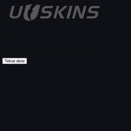
Öğe bulunamadı
Yükleme başarısız
:
Failed to fetch product details
Tekrar dene