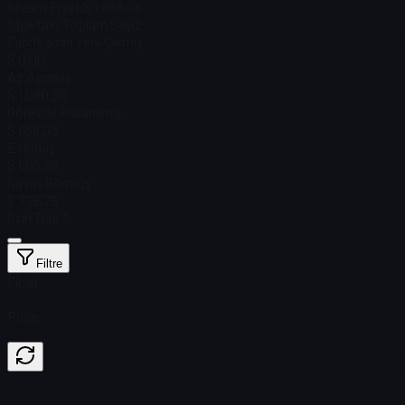
Steam Fiyatı
$ 1.888,06
Stoktaki Toplam Sayı
2
Fabrikadan Yeni Çıkmış
$ 0.00
Az Aşınmış
$ 1.080,20
Görevde Kullanılmış
$ 866,03
Eskimiş
$ 805,89
Savaş Görmüş
$ 775,75
StatTrak™
Filtre
Float
Price