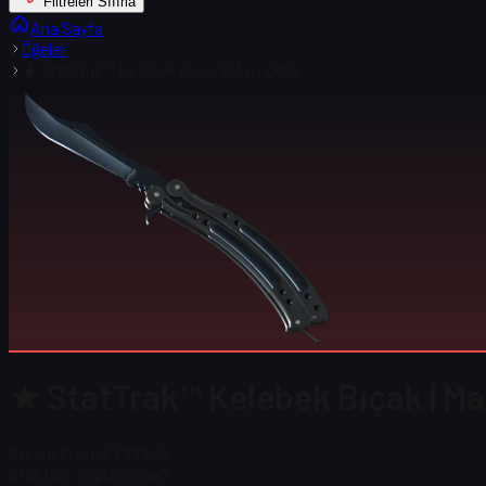
Filtreleri Sıfırla
Ana Sayfa
Öğeler
★ StatTrak™ Kelebek Bıçak | Mavi Çelik
★ StatTrak™ Kelebek Bıçak | Mav
Steam Fiyatı
$ 1.888,06
Stoktaki Toplam Sayı
2