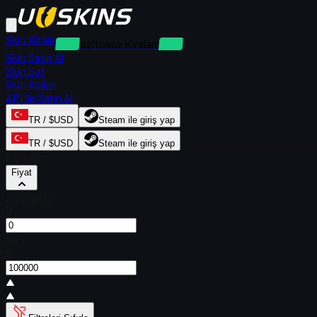
Skin Kirala
Depozitosuz Kiralamalar
Skin Satın Al
Skin Sat
Skin Kullan
API ile Satın Al
TR / $USD
Steam ile giriş yap
TR / $USD
Steam ile giriş yap
Filtreler
Fiyat
Gönderen
$
Alıcı
$