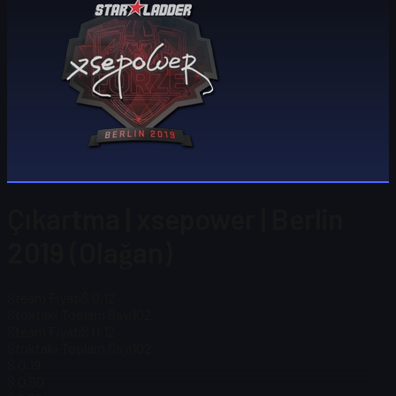
Çıkartma | xsepower | Berlin
2019 (Olağan)
Steam Fiyatı
$ 0,12
Stoktaki Toplam Sayı
102
Steam Fiyatı
$ 0,12
Stoktaki Toplam Sayı
102
$ 0,19
$ 0,50