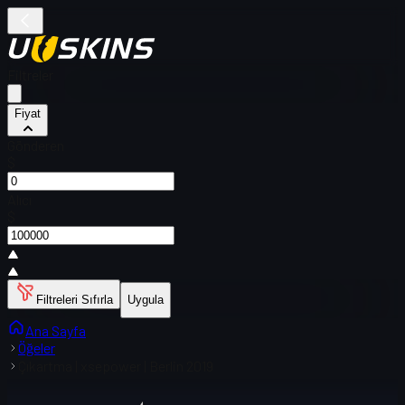
Filtreler
Fiyat
Gönderen
$
Alıcı
$
Filtreleri Sıfırla
Uygula
Ana Sayfa
Öğeler
Çıkartma | xsepower | Berlin 2019