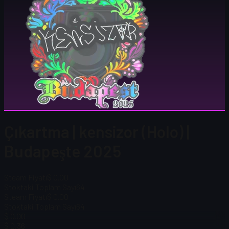
Çıkartma | kensizor (Holo) |
Budapeşte 2025
Steam Fiyatı
$ 0.00
Stoktaki Toplam Sayı
64
Steam Fiyatı
$ 0.00
Stoktaki Toplam Sayı
64
$ 0.00
$ 0,36