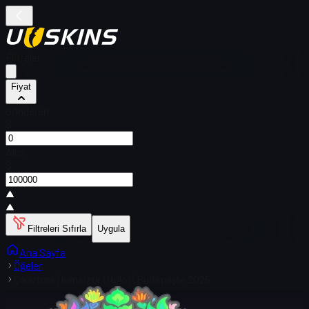
Filtreler
Fiyat
Gönderen
$
Alıcı
$
Filtreleri Sıfırla
Uygula
Ana Sayfa
Öğeler
Çıkartma | kensizor (Holo) | Budapeşte 2025