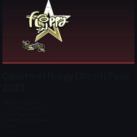
Çıkartma | floppy (Altın) | Paris
2023
Steam Fiyatı
$ 3,47
Stoktaki Toplam Sayı
32
Steam Fiyatı
$ 3,47
Stoktaki Toplam Sayı
32
$ 0,31
$ 0,67