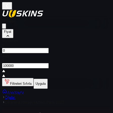
Filtreler
Fiyat
Gönderen
$
Alıcı
$
Filtreleri Sıfırla
Uygula
Ana Sayfa
Öğeler
Çıkartma | floppy (Altın) | Paris 2023